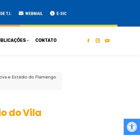
ATO
E T.I.
WEBMAIL
E-SIC
BLICAÇÕES
CONTATO
 Nova e Estádio do Flamengo
o do Vila
Ab