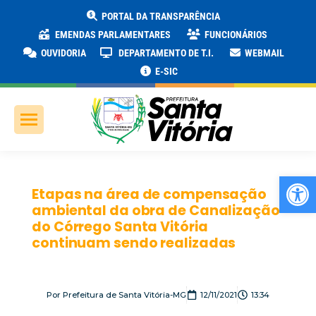
PORTAL DA TRANSPARÊNCIA
EMENDAS PARLAMENTARES
FUNCIONÁRIOS
OUVIDORIA
DEPARTAMENTO DE T.I.
WEBMAIL
E-SIC
Ab
Etapas na área de compensação
ambiental da obra de Canalização
do Córrego Santa Vitória
continuam sendo realizadas
Por
Prefeitura de Santa Vitória-MG
12/11/2021
13:34