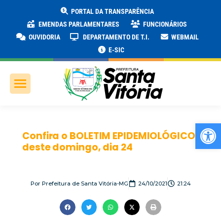
PORTAL DA TRANSPARÊNCIA
EMENDAS PARLAMENTARES
FUNCIONÁRIOS
OUVIDORIA
DEPARTAMENTO DE T.I.
WEBMAIL
E-SIC
Ab
Confira o BOLETIM EPIDEMIOLÓGICO
deste domingo, dia 24
Por
Prefeitura de Santa Vitória-MG
24/10/2021
21:24