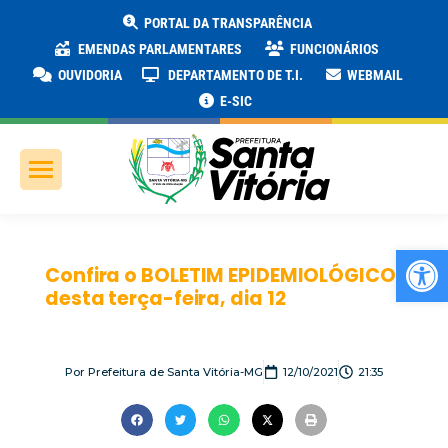
PORTAL DA TRANSPARÊNCIA
EMENDAS PARLAMENTARES
FUNCIONÁRIOS
OUVIDORIA
DEPARTAMENTO DE T.I.
WEBMAIL
E-SIC
Ab
Confira o BOLETIM EPIDEMIOLÓGICO
desta terça-feira, dia 12
Por
Prefeitura de Santa Vitória-MG
12/10/2021
21:35