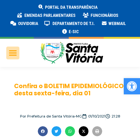
PORTAL DA TRANSPARÊNCIA
EMENDAS PARLAMENTARES
FUNCIONÁRIOS
OUVIDORIA
DEPARTAMENTO DE T.I.
WEBMAIL
E-SIC
Ab
Confira o BOLETIM EPIDEMIOLÓGICO
desta sexta-feira, dia 01
Por
Prefeitura de Santa Vitória-MG
01/10/2021
21:28