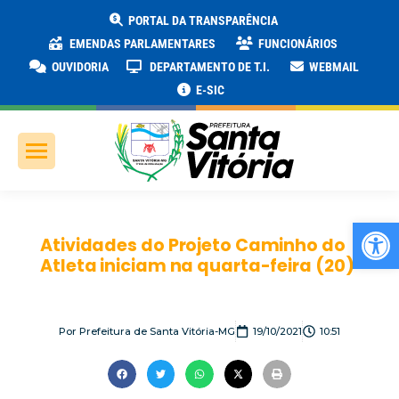
PORTAL DA TRANSPARÊNCIA
EMENDAS PARLAMENTARES
FUNCIONÁRIOS
OUVIDORIA
DEPARTAMENTO DE T.I.
WEBMAIL
E-SIC
Ab
Atividades do Projeto Caminho do
Atleta iniciam na quarta-feira (20)
Por
Prefeitura de Santa Vitória-MG
19/10/2021
10:51