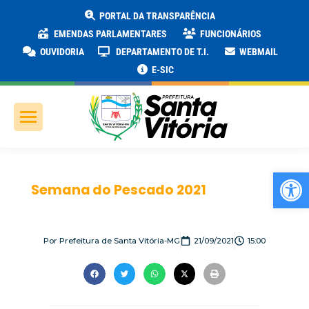
PORTAL DA TRANSPARÊNCIA
EMENDAS PARLAMENTARES
FUNCIONÁRIOS
OUVIDORIA
DEPARTAMENTO DE T.I.
WEBMAIL
E-SIC
Ab
Semana do Pescado 2021
Por
Prefeitura de Santa Vitória-MG
21/09/2021
15:00