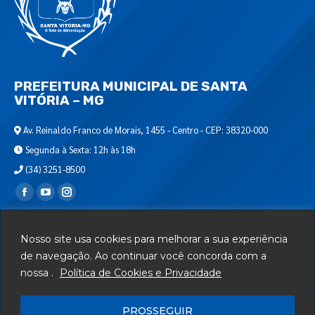
PREFEITURA MUNICIPAL DE SANTA
VITÓRIA – MG
Av. Reinaldo Franco de Morais, 1455 - Centro - CEP: 38320-000
Segunda à Sexta: 12h às 18h
(34) 3251-8500
Encontre-nos em:
Webmail
Nosso site usa cookies para melhorar a sua experiência
Departamento de T.I.
de navegação. Ao continuar você concorda com a
nossa .
Política de Cookies e Privacidade
Serviços
Telefones Úteis
PROSSEGUIR