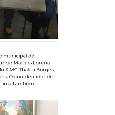
io municipal de
urício Martins Lorena
o SIMC Thalita Borges,
tins. O coordenador de
de Lima também