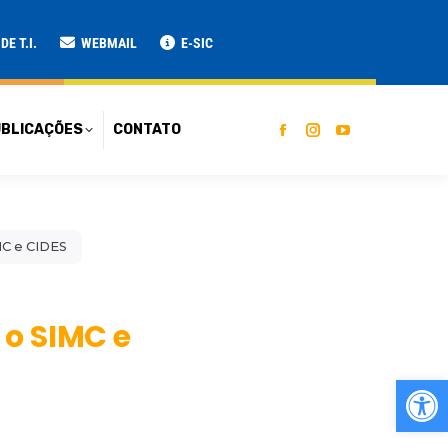
ATO
E T.I.
WEBMAIL
E-SIC
BLICAÇÕES
CONTATO
MC e CIDES
 o SIMC e
Ab