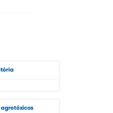
itória
e agrotóxicos