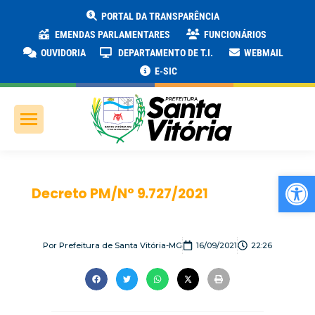
PORTAL DA TRANSPARÊNCIA
EMENDAS PARLAMENTARES
FUNCIONÁRIOS
OUVIDORIA
DEPARTAMENTO DE T.I.
WEBMAIL
E-SIC
Ab
Decreto PM/N° 9.727/2021
Por
Prefeitura de Santa Vitória-MG
16/09/2021
22:26