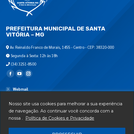
PREFEITURA MUNICIPAL DE SANTA
VITÓRIA – MG
Av. Reinaldo Franco de Morais, 1455 - Centro - CEP: 38320-000
Segunda à Sexta: 12h às 18h
(34) 3251-8500
Encontre-nos em:
Webmail
Departamento de T.I.
Nosso site usa cookies para melhorar a sua experiência
Serviços
de navegação. Ao continuar você concorda com a
nossa .
Política de Cookies e Privacidade
Telefones Úteis
Mapa do Site