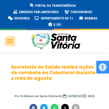
PORTAL DA TRANSPARÊNCIA
EMENDAS PARLAMENTARES
FUNCIONÁRIOS
OUVIDORIA
DEPARTAMENTO DE T.I.
WEBMAIL
E-SIC
Ab
Secretaria de Saúde realiza ações
de combate ao Colesterol durante
o mês de agosto
Por
Prefeitura de Santa Vitória-MG
26/08/2021
08:00