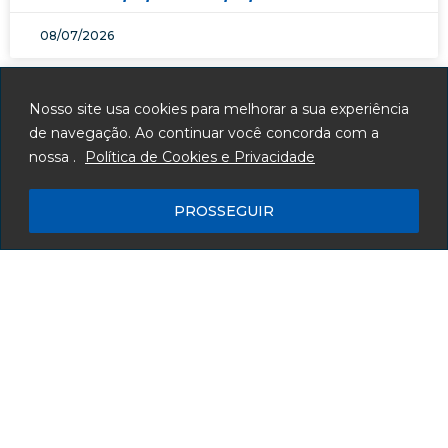
08/07/2026
Nosso site usa cookies para melhorar a sua experiência
de navegação. Ao continuar você concorda com a
nossa .
Política de Cookies e Privacidade
PROSSEGUIR
PREFEITURA MUNICIPAL DE SANTA
VITÓRIA – MG
Av. Reinaldo Franco de Morais, 1455 - Centro - CEP: 38320-000
Segunda à Sexta: 12h às 18h
(34) 3251-8500