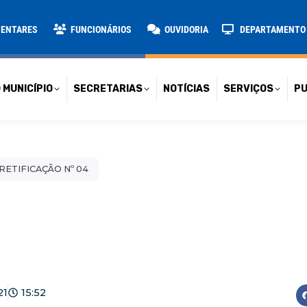
TARIAS
NOTÍCIAS
SERVIÇOS
PUBLICAÇÕES
CONT
MENTARES
FUNCIONÁRIOS
OUVIDORIA
DEPARTAMENTO D
 MUNICÍPIO
SECRETARIAS
NOTÍCIAS
SERVIÇOS
PU
RETIFICAÇÃO Nº 04
21
15:52