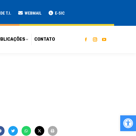
ATO
E T.I.
WEBMAIL
E-SIC
BLICAÇÕES
CONTATO
Ab