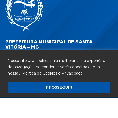
PREFEITURA MUNICIPAL DE SANTA
VITÓRIA – MG
Av. Reinaldo Franco de Morais, 1455 - Centro - CEP: 38320-000
Nosso site usa cookies para melhorar a sua experiência
Segunda à Sexta: 12h às 18h
de navegação. Ao continuar você concorda com a
(34) 3251-8500
nossa .
Política de Cookies e Privacidade
Encontre-nos em:
PROSSEGUIR
Webmail
Departamento de T.I.
Serviços