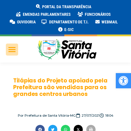
PORTAL DA TRANSPARÊNCIA
EMENDAS PARLAMENTARES
FUNCIONÁRIOS
OUVIDORIA
DEPARTAMENTO DE T.I.
WEBMAIL
E-SIC
Ab
Tilápias do Projeto apoiado pela
Prefeitura são vendidas para os
grandes centros urbanos
Por
Prefeitura de Santa Vitória-MG
27/07/2021
18:04