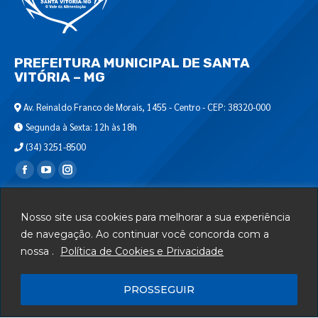
PREFEITURA MUNICIPAL DE SANTA
VITÓRIA – MG
Av. Reinaldo Franco de Morais, 1455 - Centro - CEP: 38320-000
Segunda à Sexta: 12h às 18h
(34) 3251-8500
Encontre-nos em:
Webmail
Nosso site usa cookies para melhorar a sua experiência
Departamento de T.I.
de navegação. Ao continuar você concorda com a
nossa .
Política de Cookies e Privacidade
Serviços
Telefones Úteis
PROSSEGUIR
Mapa do Site