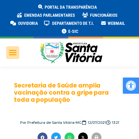
PORTAL DA TRANSPARÊNCIA
EMENDAS PARLAMENTARES
FUNCIONÁRIOS
OUVIDORIA
DEPARTAMENTO DE T.I.
WEBMAIL
E-SIC
Ab
Secretaria de Saúde amplia
vacinação contra a gripe para
toda a população
Por
Prefeitura de Santa Vitória-MG
12/07/2021
13:21