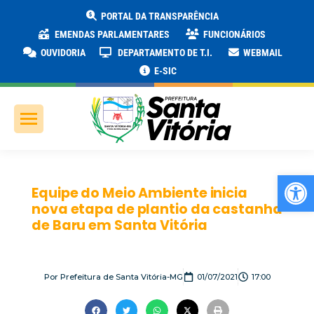
PORTAL DA TRANSPARÊNCIA
EMENDAS PARLAMENTARES
FUNCIONÁRIOS
OUVIDORIA
DEPARTAMENTO DE T.I.
WEBMAIL
E-SIC
Ab
Equipe do Meio Ambiente inicia
nova etapa de plantio da castanha
de Baru em Santa Vitória
Por
Prefeitura de Santa Vitória-MG
01/07/2021
17:00