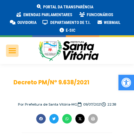
PORTAL DA TRANSPARÊNCIA
EMENDAS PARLAMENTARES
FUNCIONÁRIOS
OUVIDORIA
DEPARTAMENTO DE T.I.
WEBMAIL
E-SIC
Ab
Decreto PM/N° 9.638/2021
Por
Prefeitura de Santa Vitória-MG
09/07/2021
22:38