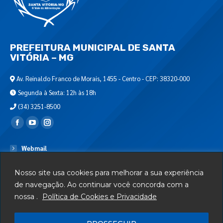
PREFEITURA MUNICIPAL DE SANTA
VITÓRIA – MG
Av. Reinaldo Franco de Morais, 1455 - Centro - CEP: 38320-000
Segunda à Sexta: 12h às 18h
(34) 3251-8500
Encontre-nos em:
Webmail
Departamento de T.I.
Nosso site usa cookies para melhorar a sua experiência
Serviços
de navegação. Ao continuar você concorda com a
nossa .
Política de Cookies e Privacidade
Telefones Úteis
Mapa do Site