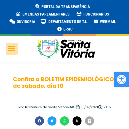
PORTAL DA TRANSPARÊNCIA
EMENDAS PARLAMENTARES
FUNCIONÁRIOS
OUVIDORIA
DEPARTAMENTO DE T.I.
WEBMAIL
E-SIC
Ab
Confira o BOLETIM EPIDEMIOLÓGICO
de sábado, dia 10
Por
Prefeitura de Santa Vitória-MG
10/07/2021
21:16