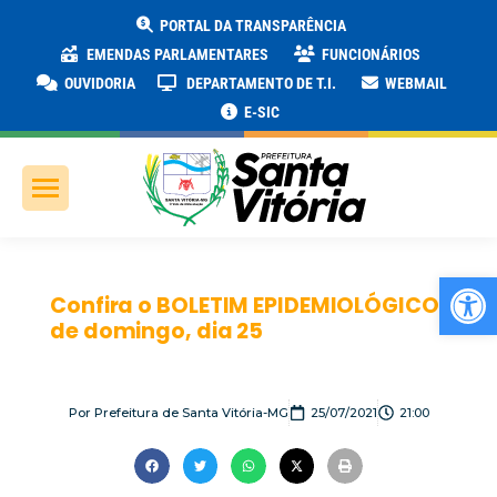
PORTAL DA TRANSPARÊNCIA
EMENDAS PARLAMENTARES
FUNCIONÁRIOS
OUVIDORIA
DEPARTAMENTO DE T.I.
WEBMAIL
E-SIC
Ab
Confira o BOLETIM EPIDEMIOLÓGICO
de domingo, dia 25
Por
Prefeitura de Santa Vitória-MG
25/07/2021
21:00