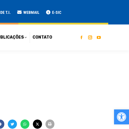
ATO
E T.I.
WEBMAIL
E-SIC
BLICAÇÕES
CONTATO
Ab