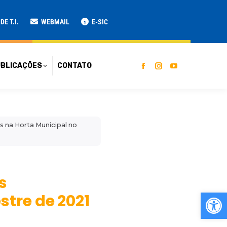
ATO
E T.I.
WEBMAIL
E-SIC
BLICAÇÕES
CONTATO
s na Horta Municipal no
s
Ab
stre de 2021