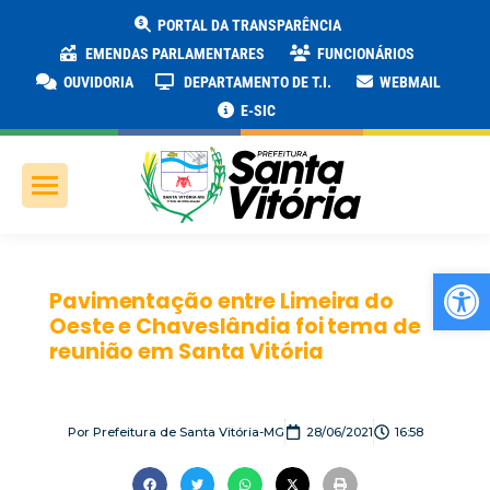
PORTAL DA TRANSPARÊNCIA
EMENDAS PARLAMENTARES
FUNCIONÁRIOS
OUVIDORIA
DEPARTAMENTO DE T.I.
WEBMAIL
E-SIC
Ab
Pavimentação entre Limeira do
Oeste e Chaveslândia foi tema de
reunião em Santa Vitória
Por
Prefeitura de Santa Vitória-MG
28/06/2021
16:58