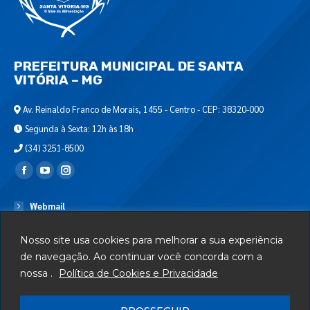
PREFEITURA MUNICIPAL DE SANTA
VITÓRIA – MG
Av. Reinaldo Franco de Morais, 1455 - Centro - CEP: 38320-000
Segunda à Sexta: 12h às 18h
(34) 3251-8500
Encontre-nos em:
Webmail
Departamento de T.I.
Nosso site usa cookies para melhorar a sua experiência
Serviços
de navegação. Ao continuar você concorda com a
nossa .
Política de Cookies e Privacidade
Telefones Úteis
Mapa do Site