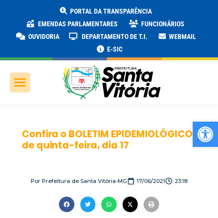
PORTAL DA TRANSPARÊNCIA
EMENDAS PARLAMENTARES
FUNCIONÁRIOS
OUVIDORIA
DEPARTAMENTO DE T.I.
WEBMAIL
E-SIC
Ab
Confira o BOLETIM EPIDEMIOLÓGICO
de quinta-feira, dia 17
Por
Prefeitura de Santa Vitória-MG
17/06/2021
23:18