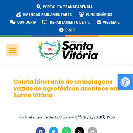
PORTAL DA TRANSPARÊNCIA
EMENDAS PARLAMENTARES
FUNCIONÁRIOS
OUVIDORIA
DEPARTAMENTO DE T.I.
WEBMAIL
E-SIC
Ab
Coleta itinerante de embalagens
vazias de agrotóxicos acontece em
Santa Vitória
Por
Prefeitura de Santa Vitória-MG
26/05/2021
17:36