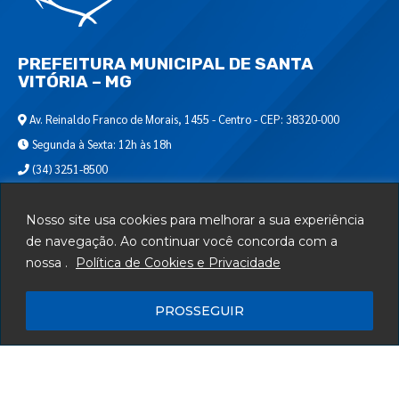
PREFEITURA MUNICIPAL DE SANTA
VITÓRIA – MG
Av. Reinaldo Franco de Morais, 1455 - Centro - CEP: 38320-000
Segunda à Sexta: 12h às 18h
(34) 3251-8500
Encontre-nos em:
Nosso site usa cookies para melhorar a sua experiência
de navegação. Ao continuar você concorda com a
Webmail
nossa .
Política de Cookies e Privacidade
Departamento de T.I.
Serviços
PROSSEGUIR
Telefones Úteis
Mapa do Site