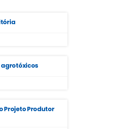
itória
e agrotóxicos
o Projeto Produtor