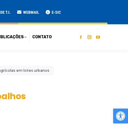
ATO
E T.I.
WEBMAIL
E-SIC
BLICAÇÕES
CONTATO
 agrícolas em lotes urbanos
abalhos
Ab