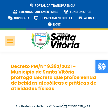
PORTAL DA TRANSPARÊNCIA
EMENDAS PARLAMENTARES
FUNCIONÁRIOS
OUVIDORIA
DEPARTAMENTO DE T.I.
WEBMAIL
E-SIC
Ab
Decreto PM/Nº 9.392/2021 –
Município de Santa Vitória
prorroga decreto que proíbe venda
de bebidas alcoólicas e práticas de
atividades físicas
Por
Prefeitura de Santa Vitória-MG
12/03/2021
22:11