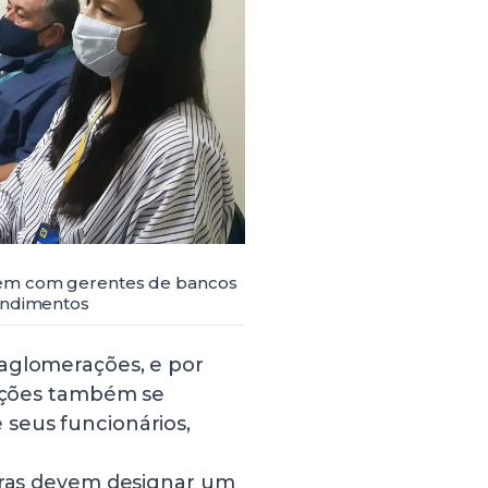
nem com gerentes de bancos
tendimentos
 aglomerações, e por
uições também se
seus funcionários,
eiras devem designar um