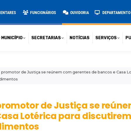
TARIAS
NOTÍCIAS
SERVIÇOS
PUBLICAÇÕES
CONT
MENTARES
FUNCIONÁRIOS
OUVIDORIA
DEPARTAMENTO D
 MUNICÍPIO
SECRETARIAS
NOTÍCIAS
SERVIÇOS
PU
 promotor de Justiça se reúnem com gerentes de bancos e Casa Lot
ndimentos
 promotor de Justiça se reún
Casa Lotérica para discutire
dimentos