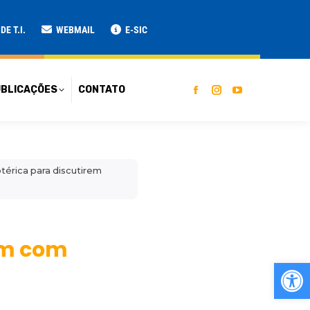
ATO
E T.I.
WEBMAIL
E-SIC
BLICAÇÕES
CONTATO
érica para discutirem
em com
Ab
m