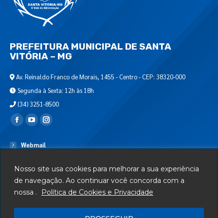
PREFEITURA MUNICIPAL DE SANTA
VITÓRIA – MG
Av. Reinaldo Franco de Morais, 1455 - Centro - CEP: 38320-000
Segunda à Sexta: 12h às 18h
(34) 3251-8500
Encontre-nos em:
Webmail
Departamento de T.I.
Nosso site usa cookies para melhorar a sua experiência
Serviços
de navegação. Ao continuar você concorda com a
nossa .
Política de Cookies e Privacidade
Telefones Úteis
Mapa do Site