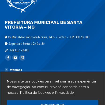
PREFEITURA MUNICIPAL DE SANTA
VITÓRIA – MG
Av. Reinaldo Franco de Morais, 1455 - Centro - CEP: 38320-000
Segunda à Sexta: 12h às 18h
(34) 3251-8500
Encontre-nos em:
Webmail
Departamento de T.I.
Nosso site usa cookies para melhorar a sua experiência
Serviços
de navegação. Ao continuar você concorda com a
nossa .
Política de Cookies e Privacidade
Telefones Úteis
Mapa do Site