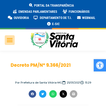
PORTAL DA TRANSPARÊNCIA
EMENDAS PARLAMENTARES
FUNCIONÁRIOS
OUVIDORIA
DEPARTAMENTO DE T.I.
WEBMAIL
E-SIC
Ab
Decreto PM/N° 9.366/2021
Por
Prefeitura de Santa Vitória-MG
25/01/2021
15:29