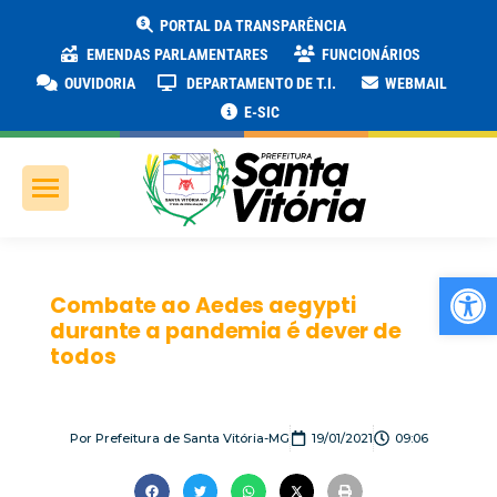
PORTAL DA TRANSPARÊNCIA
EMENDAS PARLAMENTARES
FUNCIONÁRIOS
OUVIDORIA
DEPARTAMENTO DE T.I.
WEBMAIL
E-SIC
Ab
Combate ao Aedes aegypti
durante a pandemia é dever de
todos
Por
Prefeitura de Santa Vitória-MG
19/01/2021
09:06