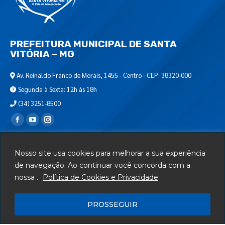
PREFEITURA MUNICIPAL DE SANTA
VITÓRIA – MG
Av. Reinaldo Franco de Morais, 1455 - Centro - CEP: 38320-000
Segunda à Sexta: 12h às 18h
(34) 3251-8500
Encontre-nos em:
Webmail
Nosso site usa cookies para melhorar a sua experiência
Departamento de T.I.
de navegação. Ao continuar você concorda com a
nossa .
Política de Cookies e Privacidade
Serviços
Telefones Úteis
PROSSEGUIR
Mapa do Site