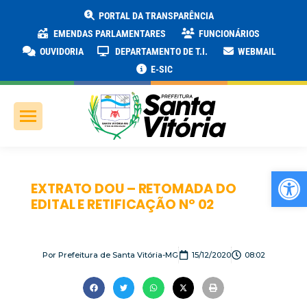
PORTAL DA TRANSPARÊNCIA
EMENDAS PARLAMENTARES
FUNCIONÁRIOS
OUVIDORIA
DEPARTAMENTO DE T.I.
WEBMAIL
E-SIC
Ab
EXTRATO DOU – RETOMADA DO
EDITAL E RETIFICAÇÃO Nº 02
Por
Prefeitura de Santa Vitória-MG
15/12/2020
08:02