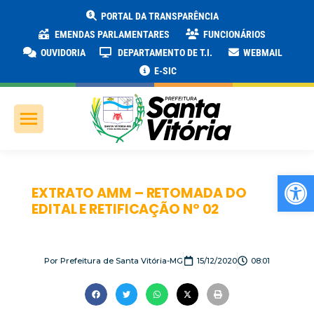
PORTAL DA TRANSPARÊNCIA
EMENDAS PARLAMENTARES
FUNCIONÁRIOS
OUVIDORIA
DEPARTAMENTO DE T.I.
WEBMAIL
E-SIC
Ab
EXTRATO AMM – RETOMADA DO
EDITAL E RETIFICAÇÃO Nº 02
Por
Prefeitura de Santa Vitória-MG
15/12/2020
08:01