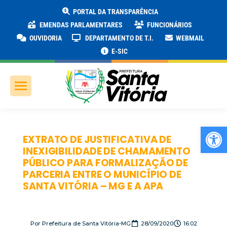
PORTAL DA TRANSPARÊNCIA
EMENDAS PARLAMENTARES
FUNCIONÁRIOS
OUVIDORIA
DEPARTAMENTO DE T.I.
WEBMAIL
E-SIC
Ab
EXTRATO DE JUSTIFICATIVA DE
INEXIGIBILIDADE DE CHAMAMENTO
PÚBLICO PARA FORMALIZAÇÃO DE
PARCERIA ENTRE O MUNICÍPIO DE
SANTA VITÓRIA – MG E A APA
Por
Prefeitura de Santa Vitória-MG
28/09/2020
16:02