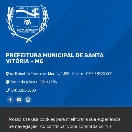
PREFEITURA MUNICIPAL DE SANTA
VITÓRIA – MG
Av. Reinaldo Franco de Morais, 1455 - Centro - CEP: 38320-000
Segunda à Sexta: 12h às 18h
(34) 3251-8500
Encontre-nos em:
Webmail
Nosso site usa cookies para melhorar a sua experiência
Departamento de T.I.
de navegação. Ao continuar você concorda com a