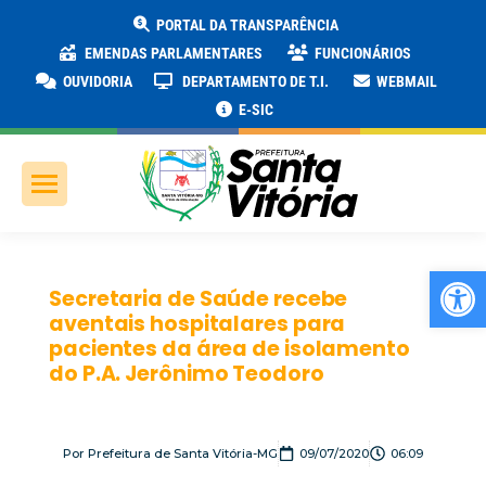
PORTAL DA TRANSPARÊNCIA
EMENDAS PARLAMENTARES
FUNCIONÁRIOS
OUVIDORIA
DEPARTAMENTO DE T.I.
WEBMAIL
E-SIC
Ab
Secretaria de Saúde recebe
aventais hospitalares para
pacientes da área de isolamento
do P.A. Jerônimo Teodoro
Por
Prefeitura de Santa Vitória-MG
09/07/2020
06:09