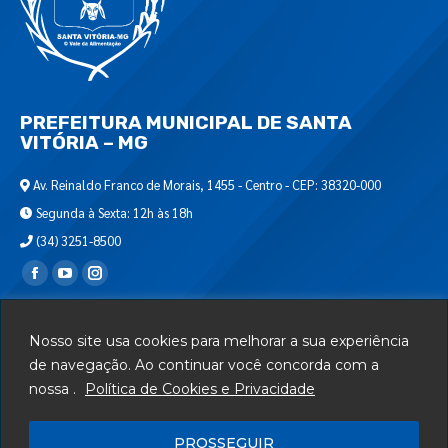
PREFEITURA MUNICIPAL DE SANTA
VITÓRIA – MG
Av. Reinaldo Franco de Morais, 1455 - Centro - CEP: 38320-000
Segunda à Sexta: 12h às 18h
(34) 3251-8500
Encontre-nos em:
Webmail
Nosso site usa cookies para melhorar a sua experiência
Departamento de T.I.
de navegação. Ao continuar você concorda com a
nossa .
Política de Cookies e Privacidade
Serviços
Telefones Úteis
PROSSEGUIR