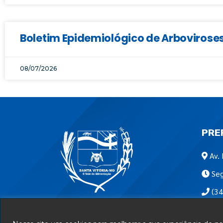
Boletim Epidemiológico de Arboviroses
08/07/2026
PRE
Av. 
Seg
(34
Encon