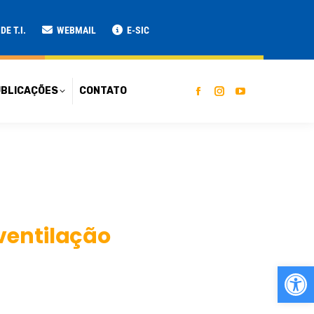
ATO
E T.I.
WEBMAIL
E-SIC
BLICAÇÕES
CONTATO
ventilação
Ab