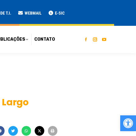
ATO
E T.I.
WEBMAIL
E-SIC
BLICAÇÕES
CONTATO
o Largo
Ab