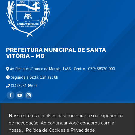
PREFEITURA MUNICIPAL DE SANTA
VITÓRIA – MG
Av. Reinaldo Franco de Morais, 1455 - Centro - CEP: 38320-000
Segunda à Sexta: 12h às 18h
(34) 3251-8500
Encontre-nos em:
Webmail
Nosso site usa cookies para melhorar a sua experiência
Departamento de T.I.
de navegação. Ao continuar você concorda com a
nossa .
Política de Cookies e Privacidade
Serviços