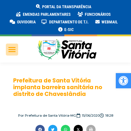
PORTAL DA TRANSPARÊNCIA
EMENDAS PARLAMENTARES
FUNCIONÁRIOS
OUVIDORIA
DEPARTAMENTO DE T.I.
WEBMAIL
E-SIC
Ab
Prefeitura de Santa Vitória
implanta barreira sanitária no
distrito de Chaveslândia
Por
Prefeitura de Santa Vitória-MG
15/06/2020
18:28