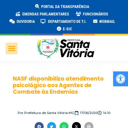
PORTAL DA TRANSPARÊNCIA
EMENDAS PARLAMENTARES
FUNCIONÁRIOS
OUVIDORIA
DEPARTAMENTO DE T.I.
WEBMAIL
E-SIC
Ab
NASF disponibiliza atendimento
psicológico aos Agentes de
Combate às Endemias
Por
Prefeitura de Santa Vitória-MG
17/06/2020
14:10