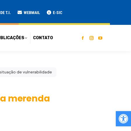
ATO
E T.I.
WEBMAIL
E-SIC
BLICAÇÕES
CONTATO
situação de vulnerabilidade
 da merenda
Ab