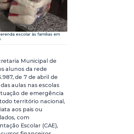
merenda escolar às famílias em
e
cretaria Municipal de
os alunos da rede
987, de 7 de abril de
das aulas nas escolas
situação de emergência
odo território nacional,
iata aos pais ou
lados, com
ação Escolar (CAE),
cursos financeiros