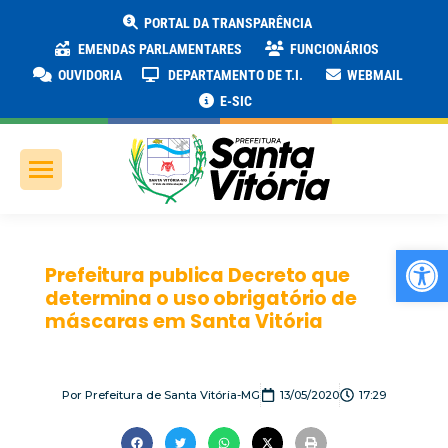
PORTAL DA TRANSPARÊNCIA
EMENDAS PARLAMENTARES
FUNCIONÁRIOS
OUVIDORIA
DEPARTAMENTO DE T.I.
WEBMAIL
E-SIC
Ab
Prefeitura publica Decreto que
determina o uso obrigatório de
máscaras em Santa Vitória
Por
Prefeitura de Santa Vitória-MG
13/05/2020
17:29