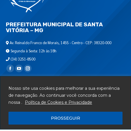
PREFEITURA MUNICIPAL DE SANTA
VITÓRIA – MG
Av. Reinaldo Franco de Morais, 1455 - Centro - CEP: 38320-000
Segunda à Sexta: 12h às 18h
(34) 3251-8500
Encontre-nos em:
Webmail
Nosso site usa cookies para melhorar a sua experiência
Departamento de T.I.
de navegação. Ao continuar você concorda com a
nossa .
Política de Cookies e Privacidade
Serviços
Telefones Úteis
PROSSEGUIR
Mapa do Site