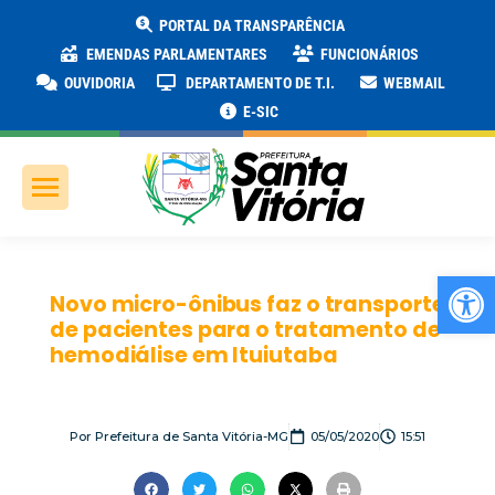
PORTAL DA TRANSPARÊNCIA
EMENDAS PARLAMENTARES
FUNCIONÁRIOS
OUVIDORIA
DEPARTAMENTO DE T.I.
WEBMAIL
E-SIC
Ab
Novo micro-ônibus faz o transporte
de pacientes para o tratamento de
hemodiálise em Ituiutaba
Por
Prefeitura de Santa Vitória-MG
05/05/2020
15:51