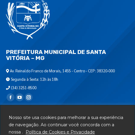
PREFEITURA MUNICIPAL DE SANTA
VITÓRIA – MG
Av. Reinaldo Franco de Morais, 1455 - Centro - CEP: 38320-000
Segunda à Sexta: 12h às 18h
(34) 3251-8500
Encontre-nos em:
Webmail
Nosso site usa cookies para melhorar a sua experiência
Departamento de T.I.
de navegação. Ao continuar você concorda com a
nossa .
Política de Cookies e Privacidade
Serviços