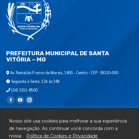
PREFEITURA MUNICIPAL DE SANTA
VITÓRIA – MG
Av. Reinaldo Franco de Morais, 1455 - Centro - CEP: 38320-000
Segunda à Sexta: 12h às 18h
(34) 3251-8500
Encontre-nos em:
Webmail
Nosso site usa cookies para melhorar a sua experiência
Departamento de T.I.
de navegação. Ao continuar você concorda com a
nossa .
Política de Cookies e Privacidade
Serviços