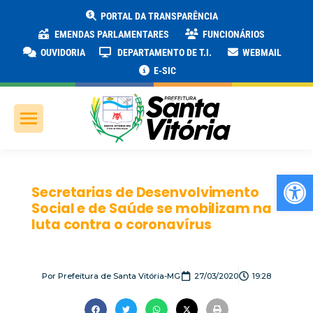
PORTAL DA TRANSPARÊNCIA
EMENDAS PARLAMENTARES
FUNCIONÁRIOS
OUVIDORIA
DEPARTAMENTO DE T.I.
WEBMAIL
E-SIC
Ab
Secretarias de Desenvolvimento
Social e de Saúde se mobilizam na
luta contra o coronavírus
Por
Prefeitura de Santa Vitória-MG
27/03/2020
19:28