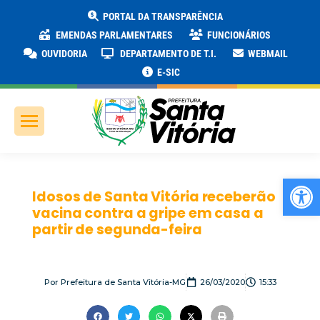
PORTAL DA TRANSPARÊNCIA
EMENDAS PARLAMENTARES
FUNCIONÁRIOS
OUVIDORIA
DEPARTAMENTO DE T.I.
WEBMAIL
E-SIC
Ab
Idosos de Santa Vitória receberão
vacina contra a gripe em casa a
partir de segunda-feira
Por
Prefeitura de Santa Vitória-MG
26/03/2020
15:33