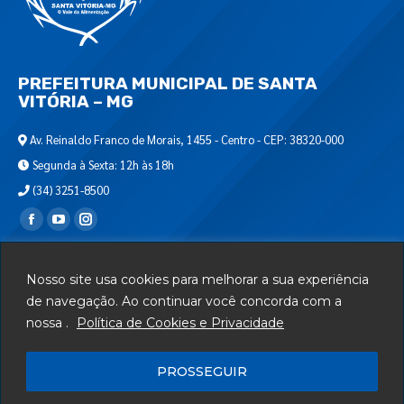
PREFEITURA MUNICIPAL DE SANTA
VITÓRIA – MG
Av. Reinaldo Franco de Morais, 1455 - Centro - CEP: 38320-000
Segunda à Sexta: 12h às 18h
(34) 3251-8500
Encontre-nos em:
Webmail
Nosso site usa cookies para melhorar a sua experiência
Departamento de T.I.
de navegação. Ao continuar você concorda com a
nossa .
Política de Cookies e Privacidade
Serviços
Telefones Úteis
PROSSEGUIR
Mapa do Site