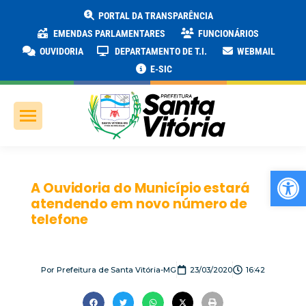
PORTAL DA TRANSPARÊNCIA
EMENDAS PARLAMENTARES
FUNCIONÁRIOS
OUVIDORIA
DEPARTAMENTO DE T.I.
WEBMAIL
E-SIC
Ab
A Ouvidoria do Município estará
atendendo em novo número de
telefone
Por
Prefeitura de Santa Vitória-MG
23/03/2020
16:42