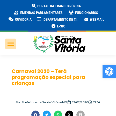
PORTAL DA TRANSPARÊNCIA
EMENDAS PARLAMENTARES
FUNCIONÁRIOS
OUVIDORIA
DEPARTAMENTO DE T.I.
WEBMAIL
E-SIC
Ab
Carnaval 2020 – Terá
programação especial para
crianças
Por
Prefeitura de Santa Vitória-MG
12/02/2020
17:34