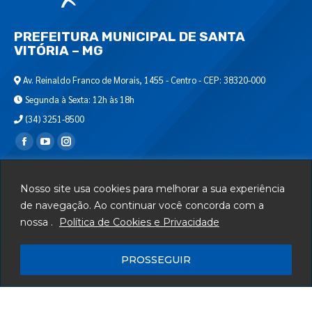
PREFEITURA MUNICIPAL DE SANTA
VITÓRIA – MG
Av. Reinaldo Franco de Morais, 1455 - Centro - CEP: 38320-000
Segunda à Sexta: 12h às 18h
(34) 3251-8500
Encontre-nos em:
Webmail
Nosso site usa cookies para melhorar a sua experiência
Departamento de T.I.
de navegação. Ao continuar você concorda com a
nossa .
Política de Cookies e Privacidade
Serviços
Telefones Úteis
PROSSEGUIR
Mapa do Site