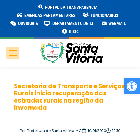
PORTAL DA TRANSPARÊNCIA
EMENDAS PARLAMENTARES
FUNCIONÁRIOS
OUVIDORIA
DEPARTAMENTO DE T.I.
WEBMAIL
E-SIC
Ab
Secretaria de Transporte e Serviços
Rurais inicia recuperação das
estradas rurais na região da
Invernada
Por
Prefeitura de Santa Vitória-MG
10/01/2020
12:30