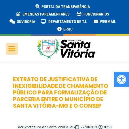
PORTAL DA TRANSPARÊNCIA
EMENDAS PARLAMENTARES
FUNCIONÁRIOS
OUVIDORIA
DEPARTAMENTO DE T.I.
WEBMAIL
E-SIC
Ab
EXTRATO DE JUSTIFICATIVA DE
INEXIGIBILIDADE DE CHAMAMENTO
PÚBLICO PARA FORMALIZAÇÃO DE
PARCERIA ENTRE O MUNICÍPIO DE
SANTA VITÓRIA-MG E O CONSEP
Por
Prefeitura de Santa Vitória-MG
22/01/2020
18:39