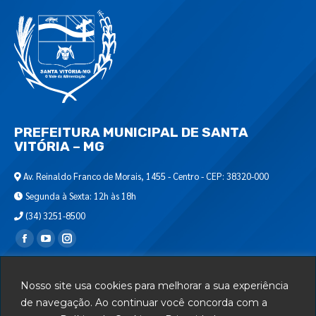
PREFEITURA MUNICIPAL DE SANTA
VITÓRIA – MG
Av. Reinaldo Franco de Morais, 1455 - Centro - CEP: 38320-000
Segunda à Sexta: 12h às 18h
(34) 3251-8500
Encontre-nos em:
Webmail
Nosso site usa cookies para melhorar a sua experiência
Departamento de T.I.
de navegação. Ao continuar você concorda com a