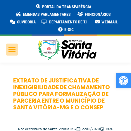
PORTAL DA TRANSPARÊNCIA
EMENDAS PARLAMENTARES
FUNCIONÁRIOS
OUVIDORIA
DEPARTAMENTO DE T.I.
WEBMAIL
E-SIC
Ab
EXTRATO DE JUSTIFICATIVA DE
INEXIGIBILIDADE DE CHAMAMENTO
PÚBLICO PARA FORMALIZAÇÃO DE
PARCERIA ENTRE O MUNICÍPIO DE
SANTA VITÓRIA-MG E O CONSEP
Por
Prefeitura de Santa Vitória-MG
22/01/2020
18:36