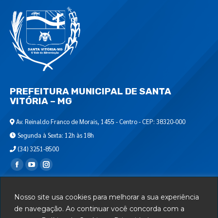
PREFEITURA MUNICIPAL DE SANTA
VITÓRIA – MG
Av. Reinaldo Franco de Morais, 1455 - Centro - CEP: 38320-000
Segunda à Sexta: 12h às 18h
(34) 3251-8500
Encontre-nos em:
Webmail
Nosso site usa cookies para melhorar a sua experiência
Departamento de T.I.
de navegação. Ao continuar você concorda com a