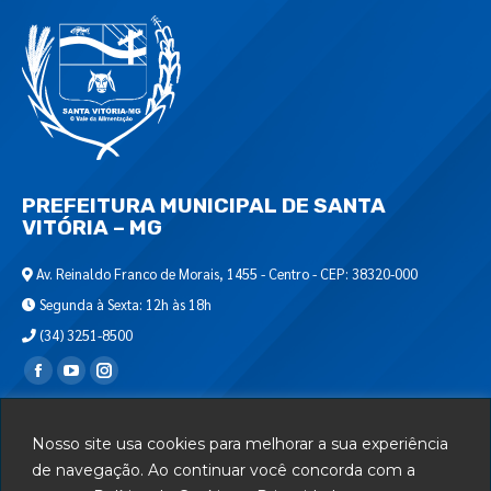
PREFEITURA MUNICIPAL DE SANTA
VITÓRIA – MG
Av. Reinaldo Franco de Morais, 1455 - Centro - CEP: 38320-000
Segunda à Sexta: 12h às 18h
(34) 3251-8500
Encontre-nos em:
Webmail
Nosso site usa cookies para melhorar a sua experiência
Departamento de T.I.
de navegação. Ao continuar você concorda com a