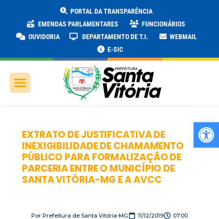
PORTAL DA TRANSPARÊNCIA
EMENDAS PARLAMENTARES
FUNCIONÁRIOS
OUVIDORIA
DEPARTAMENTO DE T.I.
WEBMAIL
E-SIC
Ab
EXTRATO DE JUSTIFICATIVA DE
INEXIGIBILIDADE DE CHAMAMENTO
PÚBLICO PARA FORMALIZAÇÃO DE
PARCERIA ENTRE O MUNICÍPIO DE
SANTA VITÓRIA-MG E A AVCC
Por
Prefeitura de Santa Vitória-MG
11/12/2019
07:00