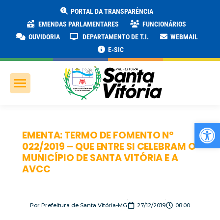
PORTAL DA TRANSPARÊNCIA
EMENDAS PARLAMENTARES
FUNCIONÁRIOS
OUVIDORIA
DEPARTAMENTO DE T.I.
WEBMAIL
E-SIC
Ab
EMENTA: TERMO DE FOMENTO Nº
022/2019 – QUE ENTRE SI CELEBRAM O
MUNICÍPIO DE SANTA VITÓRIA E A
AVCC
Por
Prefeitura de Santa Vitória-MG
27/12/2019
08:00