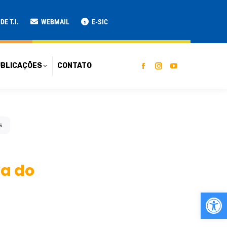
ATO
E T.I.
WEBMAIL
E-SIC
BLICAÇÕES
CONTATO
s
va do
Ab