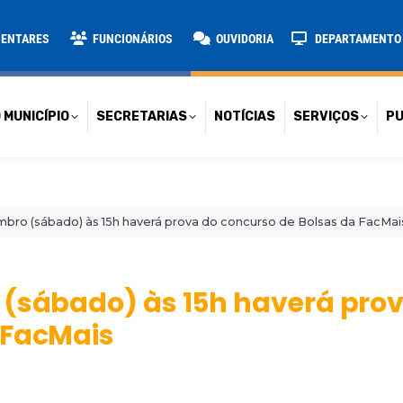
TARIAS
NOTÍCIAS
SERVIÇOS
PUBLICAÇÕES
CONT
MENTARES
FUNCIONÁRIOS
OUVIDORIA
DEPARTAMENTO D
 MUNICÍPIO
SECRETARIAS
NOTÍCIAS
SERVIÇOS
PU
mbro (sábado) às 15h haverá prova do concurso de Bolsas da FacMai
 (sábado) às 15h haverá pro
 FacMais